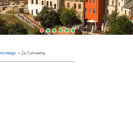
1
2
3
4
5
6
lnicowego.
» Za Cukrownią