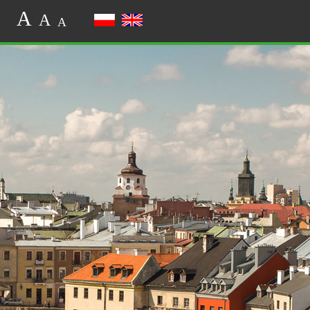
A
A
A