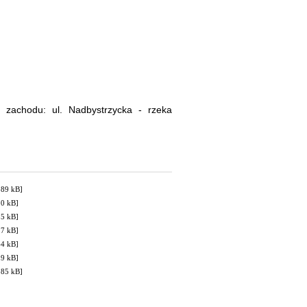
 zachodu: ul. Nadbystrzycka - rzeka
.89 kB]
50 kB]
35 kB]
27 kB]
44 kB]
29 kB]
.85 kB]