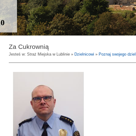
10
Za Cukrownią
Jesteś w: Straż Miejska w Lublinie »
Dzielnicowi
»
Poznaj swojego dzie