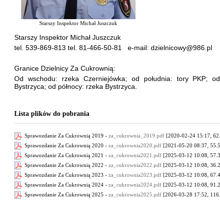
Starszy Inspektor Michał Juszczuk
Starszy Inspektor Michał Juszczuk
tel. 539-869-813
tel. 81-466-50-81 e-mail: dzielnicowy@986.pl
Granice Dzielnicy Za Cukrownią:
Od wschodu: rzeka Czerniejówka; od południa: tory PKP; od
Bystrzyca; od północy: rzeka Bystrzyca.
Lista plików do pobrania
Sprawozdanie Za Cukrownią 2019 -
za_cukrownia_2019.pdf
[2020-02-24 15:17, 62
Sprawozdanie Za Cukrownią 2020 -
za_cukrownia2020.pdf
[2021-05-20 08:37, 55.
Sprawozdanie Za Cukrownią 2021 -
za_cukrownia2021.pdf
[2025-03-12 10:08, 57.
Sprawozdanie Za Cukrownią 2022 -
za_cukrownia2022.pdf
[2025-03-12 10:08, 36.
Sprawozdanie Za Cukrownią 2023 -
za_cukrownia2023.pdf
[2025-03-12 10:08, 67.
Sprawozdanie Za Cukrownią 2024 -
za_cukrownia2024.pdf
[2025-03-12 10:08, 91.
Sprawozdanie Za Cukrownią 2025 -
za_cukrownia2025.pdf
[2026-03-28 17:52, 116