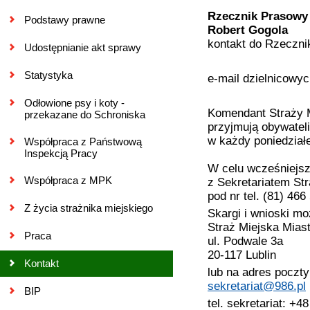
Rzecznik Prasowy 
Podstawy prawne
Robert Gogola
kontakt do Rzeczni
Udostępnianie akt sprawy
Statystyka
e-mail dzielnicowyc
Odłowione psy i koty -
Komendant Straży M
przekazane do Schroniska
przyjmują obywatel
w każdy poniedział
Współpraca z Państwową
Inspekcją Pracy
W celu wcześniejsz
Współpraca z MPK
z Sekretariatem Str
pod nr tel. (81) 466
Z życia strażnika miejskiego
Skargi i wnioski m
Straż Miejska Miast
Praca
ul. Podwale 3a
20-117 Lublin
Kontakt
lub na adres poczty
sekretariat@986.pl
BIP
tel. sekretariat: +4