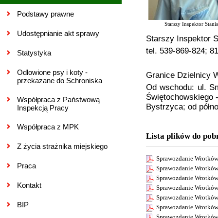
Podstawy prawne
Starszy Inspektor Stan
Udostępnianie akt sprawy
Starszy Inspektor 
tel. 539-869-824; 
Statystyka
Odłowione psy i koty -
Granice Dzielnicy 
przekazane do Schroniska
Od wschodu: ul. Sm
Świętochowskiego -
Współpraca z Państwową
Bystrzyca; od półno
Inspekcją Pracy
Współpraca z MPK
Lista plików do pob
Z życia strażnika miejskiego
Sprawozdanie Wrotków
Praca
Sprawozdanie Wrotków
Sprawozdanie Wrotków
Kontakt
Sprawozdanie Wrotków
Sprawozdanie Wrotków
BIP
Sprawozdanie Wrotków
Sprawozdanie Wrotków