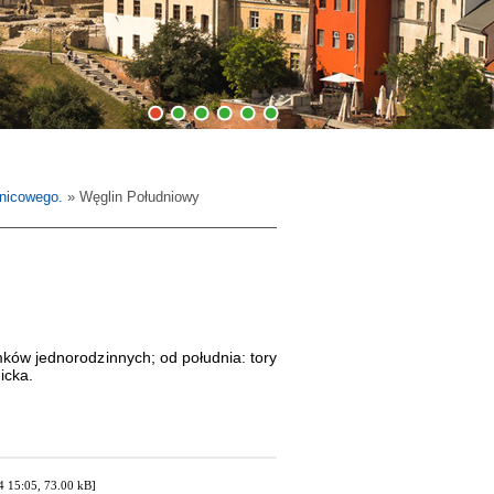
1
2
3
4
5
6
lnicowego.
» Węglin Południowy
ków jednorodzinnych; od południa: tory
icka.
 15:05, 73.00 kB]