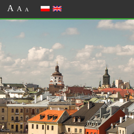
A
A
A