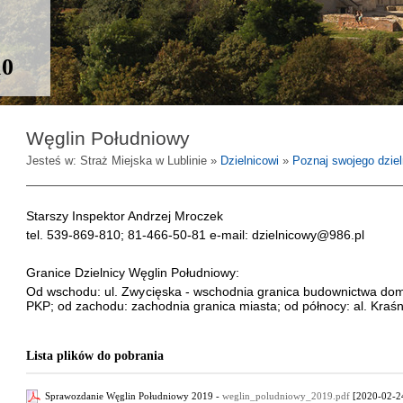
10
Węglin Południowy
Jesteś w: Straż Miejska w Lublinie »
Dzielnicowi
»
Poznaj swojego dzie
Starszy Inspektor Andrzej Mroczek
tel. 539-869-810; 81-466-50-81 e-mail: dzielnicowy@986.pl
Granice Dzielnicy Węglin Południowy:
Od wschodu: ul. Zwycięska - wschodnia granica budownictwa dom
PKP; od zachodu: zachodnia granica miasta; od północy: al. Kraśn
Lista plików do pobrania
Sprawozdanie Węglin Południowy 2019 -
weglin_poludniowy_2019.pdf
[2020-02-24