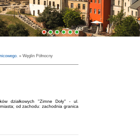
1
2
3
4
5
6
lnicowego.
» Węglin Północny
ów działkowych ''Zimne Doły'' - ul.
 miasta; od zachodu: zachodnia granica