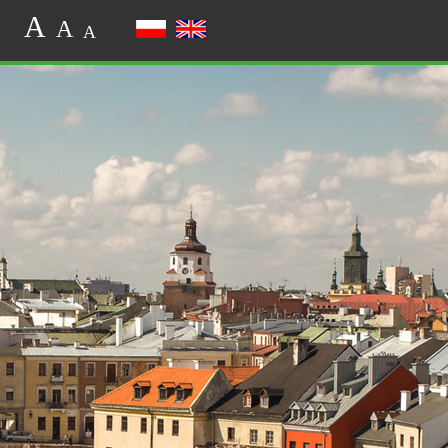
A
A
A