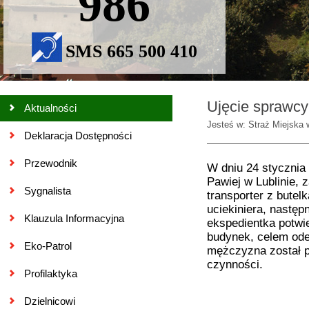
986
SMS 665 500 410
Ujęcie sprawcy
Aktualności
Jesteś w: Straż Miejska 
Deklaracja Dostępności
Przewodnik
W dniu 24 stycznia 
Pawiej w Lublinie,
Sygnalista
transporter z butel
uciekiniera, następ
Klauzula Informacyjna
ekspedientka potwie
budynek, celem ode
Eko-Patrol
mężczyzna został p
czynności.
Profilaktyka
Dzielnicowi