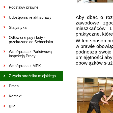
Podstawy prawne
Aby dbać o rozw
Udostępnianie akt sprawy
zawodowe zgodn
Statystyka
mieszkańców Lu
praktyczne, które
Odłowione psy i koty -
W ten sposób pr
przekazane do Schroniska
w prawie obowią
podnoszą swoje k
Współpraca z Państwową
Inspekcją Pracy
umiejętności aby
obowiązków słu
Współpraca z MPK
Z życia strażnika miejskiego
Praca
Kontakt
BIP