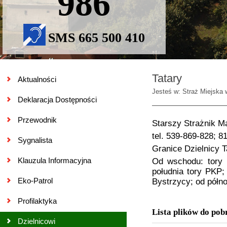
986
SMS 665 500 410
Tatary
Aktualności
Jesteś w: Straż Miejska 
Deklaracja Dostępności
Przewodnik
Starszy Strażnik M
tel. 539-869-828; 
Sygnalista
Granice Dzielnicy T
Klauzula Informacyjna
Od wschodu: tory 
południa tory PKP;
Eko-Patrol
Bystrzycy; od półn
Profilaktyka
Lista plików do pob
Dzielnicowi