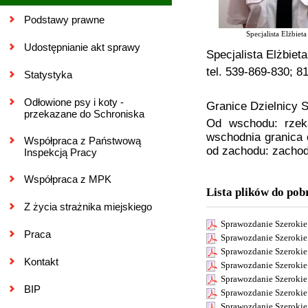
Podstawy prawne
Specjalista Elżbiet
Udostępnianie akt sprawy
Specjalista
Elżbiet
tel. 539-869-830; 
Statystyka
Odłowione psy i koty -
Granice Dzielnicy S
przekazane do Schroniska
Od wschodu: rzek
wschodnia granica 
Współpraca z Państwową
od zachodu: zachod
Inspekcją Pracy
Współpraca z MPK
Lista plików do pob
Z życia strażnika miejskiego
Sprawozdanie Szerokie
Praca
Sprawozdanie Szerokie
Sprawozdanie Szerokie
Kontakt
Sprawozdanie Szerokie
Sprawozdanie Szerokie
BIP
Sprawozdanie Szerokie
Sprawozdanie Szerokie