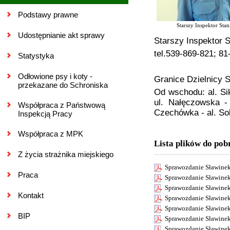
Podstawy prawne
Starszy Inspektor Stan
Udostępnianie akt sprawy
Starszy Inspektor S
tel.539-869-821; 8
Statystyka
Odłowione psy i koty -
Granice Dzielnicy S
przekazane do Schroniska
Od wschodu: al. Si
ul. Nałęczowska -
Współpraca z Państwową
Czechówka - al. Sol
Inspekcją Pracy
Współpraca z MPK
Lista plików do pob
Z życia strażnika miejskiego
Sprawozdanie Sławinek
Praca
Sprawozdanie Sławinek
Sprawozdanie Sławinek
Kontakt
Sprawozdanie Sławinek
Sprawozdanie Sławinek
BIP
Sprawozdanie Sławinek
Sprawozdanie Sławinek