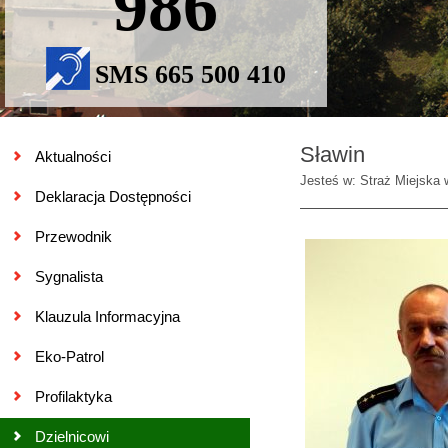
986
SMS 665 500 410
Sławin
Aktualności
Jesteś w: Straż Miejska 
Deklaracja Dostępności
Przewodnik
Sygnalista
Klauzula Informacyjna
Eko-Patrol
Profilaktyka
Dzielnicowi