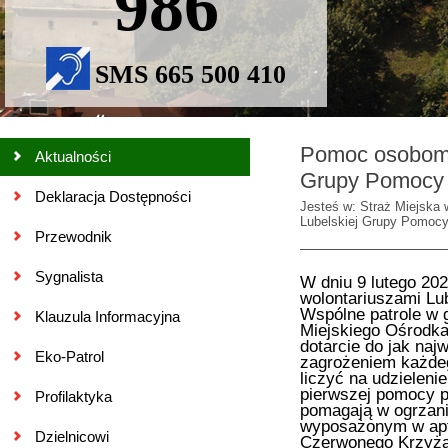
986
SMS 665 500 410
Pomoc osobom 
Aktualności
Grupy Pomocy 
Deklaracja Dostępności
Jesteś w: Straż Miejska 
Lubelskiej Grupy Pomocy
Przewodnik
Sygnalista
W dniu 9 lutego 202
wolontariuszami Lu
Wspólne patrole w 
Klauzula Informacyjna
Miejskiego Ośrodka
dotarcie do jak naj
Eko-Patrol
zagrożeniem każdeg
liczyć na udzielen
pierwszej pomocy p
Profilaktyka
pomagają w ogrzani
wyposażonym w apt
Dzielnicowi
Czerwonego Krzyża