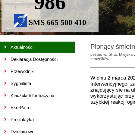
986
SMS 665 500 410
Płonący śmietn
Aktualności
Jesteś w: Straż Miejska 
Deklaracja Dostępności
strażników.
Przewodnik
W dniu 2 marca 202
Sygnalista
Interwencyjnego, z
znajdujący sie na u
Klauzula Informacyjna
wykorzystując przy
szybkiej reakcji og
Eko-Patrol
Profilaktyka
Dzielnicowi