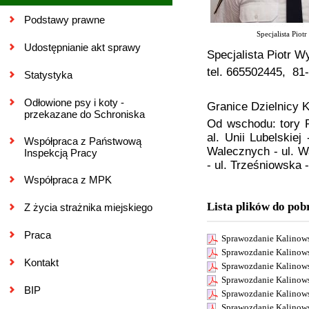
Podstawy prawne
Specjalista Piot
Udostępnianie akt sprawy
Specjalista Piotr W
tel. 665502445, 81
Statystyka
Odłowione psy i koty -
Granice Dzielnicy 
przekazane do Schroniska
Od wschodu: tory 
al. Unii Lubelskiej
Współpraca z Państwową
Walecznych - ul. W
Inspekcją Pracy
- ul. Trześniowska -
Współpraca z MPK
Lista plików do pob
Z życia strażnika miejskiego
Praca
Sprawozdanie Kalinow
Sprawozdanie Kalinow
Kontakt
Sprawozdanie Kalinow
Sprawozdanie Kalinow
BIP
Sprawozdanie Kalinow
Sprawozdanie Kalinow