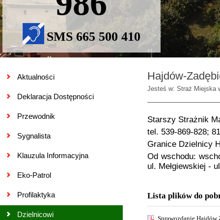
986
SMS 665 500 410
Hajdów-Zadębi
Aktualności
Jesteś w: Straż Miejska 
Deklaracja Dostępności
Przewodnik
Starszy Strażnik M
tel. 539-869-828; 
Sygnalista
Granice Dzielnicy 
Klauzula Informacyjna
Od wschodu: wschod
ul. Mełgiewskiej - 
Eko-Patrol
Profilaktyka
Lista plików do pob
Dzielnicowi
Sprawozdanie Hajdów 