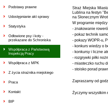
Podstawy prawne
Straż Miejska Mias
Lublina na festyn "B
Udostępnianie akt sprawy
na Słonecznym Wrotk
W programie między 
Statystyka
- znakowanie roweró
- pokaz technik sam
Odłowione psy i koty -
przekazane do Schroniska
- pokazy WOPR-u, Pol
- konkurs wiedzy o b
Współpraca z Państwową
- konkursy i liczne a
Inspekcją Pracy
- rozgrywki piłki noż
Współpraca z MPK
- miasteczko ruchu 
- stoisko porad praw
Z życia strażnika miejskiego
Zapraszamy od godzi
Praca
Kontakt
Życzymy wszystkim m
BIP