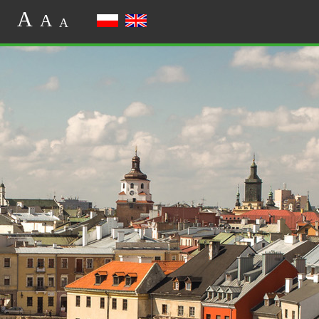
A
A
A