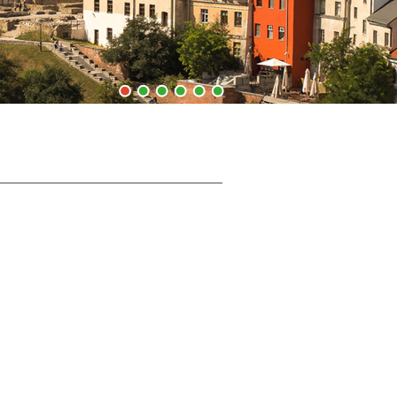
1
2
3
4
5
6
P