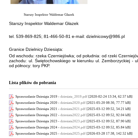
Starszy Inspektor Waldemar Głazek
Starszy Inspektor Waldemar Głazek
tel. 539-869-825; 81-466-50-81 e-mail: dzielnicowy@986.pl
Granice Dzielnicy Dziesiąta:
Od wschodu: rzeka Czerniejówka; od południa: od rzeki Czerniejó
zachodu: ul. Świętochowskiego w kierunku ul. Zemborzyckiej - 
od północy: tory PKP.
Lista plików do pobrania
Sprawozdanie Dziesiąta 2019 -
dziesiata_2019.pdf
[2020-02-24 13:34, 62.57 kB]
Sprawozdanie Dziesiąta 2020 -
dziesiata2020.pdf
[2021-05-20 08:30, 77.77 kB]
Sprawozdanie Dziesiąta 2021 -
dziesiata2021.pdf
[2025-03-12 09:52, 54.21 kB]
Sprawozdanie Dziesiąta 2022 -
dziesiata2022.pdf
[2025-03-12 09:52, 92.04 kB]
Sprawozdanie Dziesiąta 2023 -
dziesiata2023.pdf
[2025-03-12 09:52, 87.90 kB]
Sprawozdanie Dziesiąta 2024 -
dziesiata2024.pdf
[2025-03-12 09:52, 85.84 kB]
Sprawozdanie Dziesiąta 2025 -
dziesiata2025.pdf
[2026-03-28 17:38, 142.52 kB]