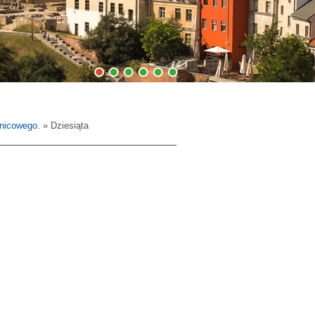
1
2
3
4
5
6
lnicowego.
» Dziesiąta