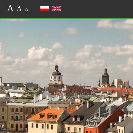
A
A
A