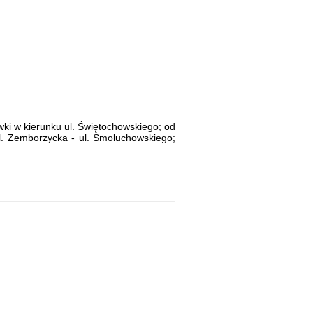
wki w kierunku ul. Świętochowskiego; od
ul. Zemborzycka - ul. Smoluchowskiego;