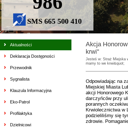
986
SMS 665 500 410
Akcja Honorow
Aktualności
krwi"
Deklaracja Dostępności
Jesteś w: Straż Miejska 
mamy to we krwi&quot;
Przewodnik
Sygnalista
Odpowiadając na za
Miejskiej Miasta Lub
Klauzula Informacyjna
akcji Honorowego K
darczyńców przy ul
Eko-Patrol
porannych oczekiwa
Krwiolecznictwa w L
Profilaktyka
podzieliliśmy się ty
zdrowie. Pomagani
Dzielnicowi