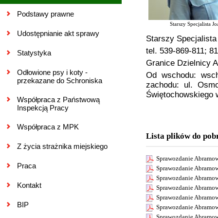
Podstawy prawne
Starszy Specjalista 
Udostępnianie akt sprawy
Starszy Specjalist
tel. 539-869-811; 8
Statystyka
Granice Dzielnicy 
Odłowione psy i koty -
Od wschodu: wscho
przekazane do Schroniska
zachodu: ul. Osmo
Świętochowskiego w
Współpraca z Państwową
Inspekcją Pracy
Współpraca z MPK
Lista plików do pob
Z życia strażnika miejskiego
Sprawozdanie Abramow
Praca
Sprawozdanie Abramow
Sprawozdanie Abramow
Kontakt
Sprawozdanie Abramow
Sprawozdanie Abramow
BIP
Sprawozdanie Abramow
Sprawozdanie Abramow