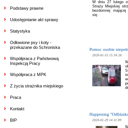
W dniu 27 lutego o
Straży Miejskiej ot
Podstawy prawne
bezdomnej mającej
się.
Udostępnianie akt sprawy
Statystyka
Odłowione psy i koty -
przekazane do Schroniska
Pomoc osobie niepeł
2020-01-31 15:34:26
Współpraca z Państwową
W
Inspekcją Pracy
o
S
Współpraca z MPK
i
p
Z życia strażnika miejskiego
d
Praca
Kontakt
Happening "Odblas
BIP
2020-01-29 14:11:09
W