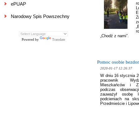
r
ePUAP
E
Narodowy Spis Powszechny
Z
z
„
r
„Chodź z nami”.
Powered by
Translate
Pomoc osobie bezdo
2020-01-17 12:26:37
W dniu 16 stycznia 2
pracownik Wydz
Mieszkańców i Za
podczas obserwacji
zauważył osobę 
podcieniach na skr
Przedmieście i Lipow