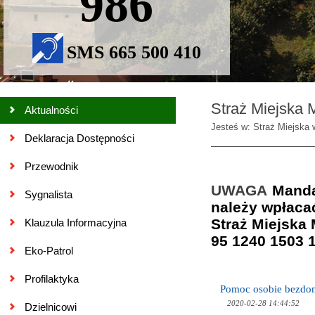
986
SMS 665 500 410
Straż Miejska M
Aktualności
Jesteś w: Straż Miejska w
Deklaracja Dostępności
Przewodnik
UWAGA
Manda
Sygnalista
należy wpłaca
Straż Miejska 
Klauzula Informacyjna
95 1240 1503 
Eko-Patrol
Profilaktyka
Pomoc osobie bezdo
2020-02-28 14:44:52
Dzielnicowi